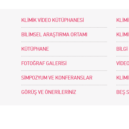
KLİMİK VİDEO KÜTÜPHANESİ
KLİMİ
BİLİMSEL ARAŞTIRMA ORTAMI
KLİM
KÜTÜPHANE
BİLGİ
FOTOĞRAF GALERİSİ
VİDEO
SİMPOZYUM VE KONFERANSLAR
KLİM
GÖRÜŞ VE ÖNERİLERİNİZ
BEŞ 
tir. Tasarım ve Uygulama: .doc