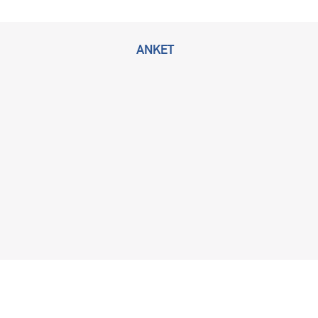
ANKET
2026 © Bu sitenin tüm hakları KLİMİK Derneğine ait