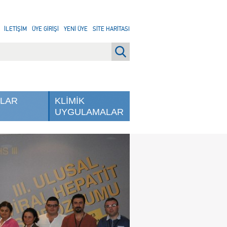
İLETİŞİM
ÜYE GİRİŞİ
YENİ ÜYE
SİTE HARİTASI
NLAR
KLİMİK
UYGULAMALAR