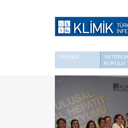
DERNEK
YETERLİ
KURULU