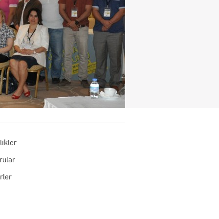
likler
rular
rler