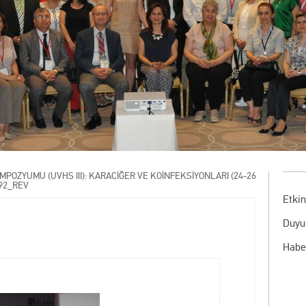
SİMPOZYUMU (UVHS III): KARACİĞER VE KOİNFEKSİYONLARI (24-26
92_REV
Etkin
Duyu
Habe