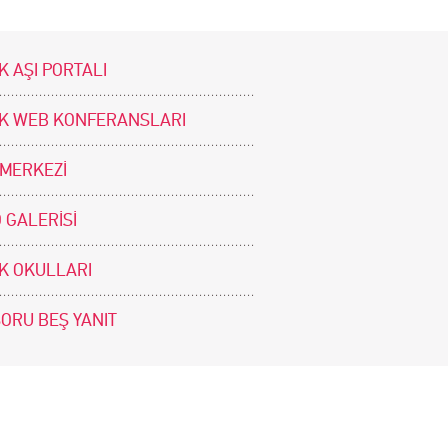
K AŞI PORTALI
İK WEB KONFERANSLARI
 MERKEZİ
 GALERİSİ
İK OKULLARI
SORU BEŞ YANIT
BİZİ TAKİP EDİNİZ