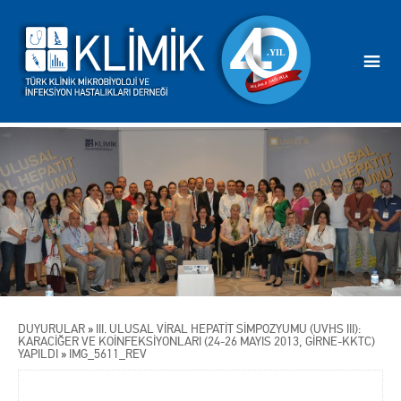
DUYURULAR
»
III. ULUSAL VİRAL HEPATİT SİMPOZYUMU (UVHS III):
KARACİĞER VE KOİNFEKSİYONLARI (24-26 MAYIS 2013, GİRNE-KKTC)
YAPILDI
»
IMG_5611_REV