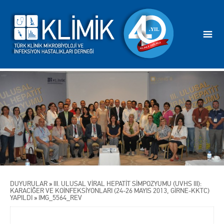
DUYURULAR
»
III. ULUSAL VİRAL HEPATİT SİMPOZYUMU (UVHS III):
KARACİĞER VE KOİNFEKSİYONLARI (24-26 MAYIS 2013, GİRNE-KKTC)
YAPILDI
»
IMG_5564_REV