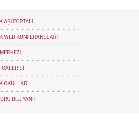
K AŞI PORTALI
İK WEB KONFERANSLARI
 MERKEZİ
 GALERİSİ
İK OKULLARI
SORU BEŞ YANIT
BİZİ TAKİP EDİNİZ