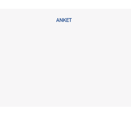
ANKET
2026 © Bu sitenin tüm hakları KLİMİK Derneğine ait