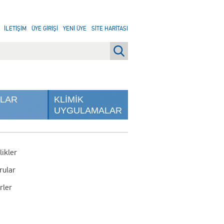
İLETİŞİM
ÜYE GİRİŞİ
YENİ ÜYE
SİTE HARİTASI
NLAR
KLİMİK
UYGULAMALAR
likler
rular
rler