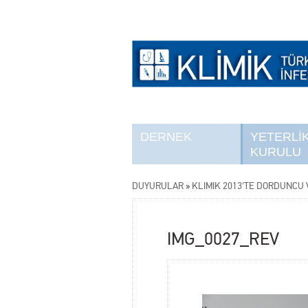
DERNEK
YETERLİ
KURULU
DUYURULAR
»
KLİMİK 2013'TE DÖRDÜNCÜ V
IMG_0027_REV