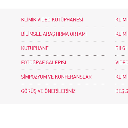
KLİMİK VİDEO KÜTÜPHANESİ
KLİMİ
BİLİMSEL ARAŞTIRMA ORTAMI
KLİM
KÜTÜPHANE
BİLGİ
FOTOĞRAF GALERİSİ
VİDEO
SİMPOZYUM VE KONFERANSLAR
KLİM
GÖRÜŞ VE ÖNERİLERİNİZ
BEŞ 
tir. Tasarım ve Uygulama: .doc