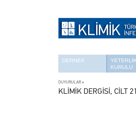
DERNEK
YETERLİ
KURULU
DUYURULAR
»
KLİMİK DERGİSİ, CİLT 2