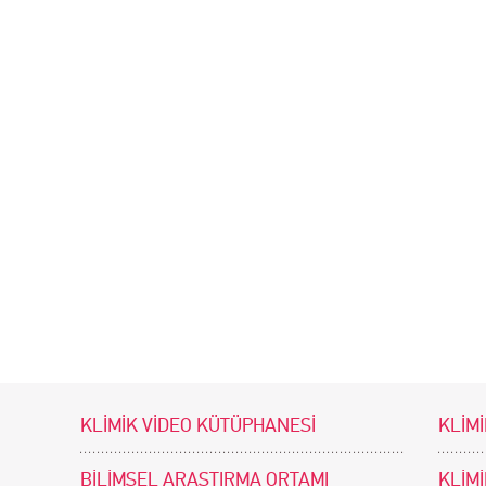
KLİMİK VİDEO KÜTÜPHANESİ
KLİMİ
BİLİMSEL ARAŞTIRMA ORTAMI
KLİM