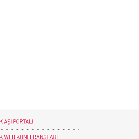
K AŞI PORTALI
İK WEB KONFERANSLARI