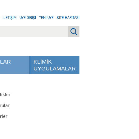
İLETİŞİM
ÜYE GİRİŞİ
YENİ ÜYE
SİTE HARİTASI
NLAR
KLİMİK
UYGULAMALAR
likler
rular
rler