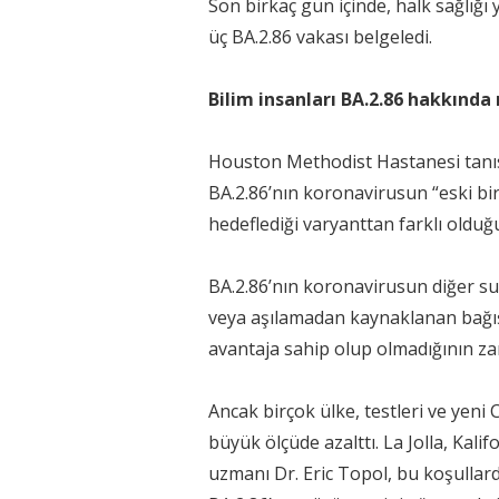
Son birkaç gün içinde, halk sağlığı y
üç BA.2.86 vakası belgeledi.
Bilim insanları BA.2.86 hakkında 
Houston Methodist Hastanesi tanısa
BA.2.86’nın koronavirusun “eski bir
hedeflediği varyanttan farklı olduğu
BA.2.86’nın koronavirusun diğer su
veya aşılamadan kaynaklanan bağış
avantaja sahip olup olmadığının za
Ancak birçok ülke, testleri ve yeni
büyük ölçüde azalttı. La Jolla, Kal
uzmanı Dr. Eric Topol, bu koşullard