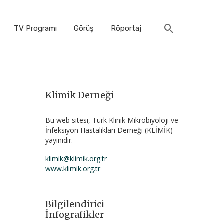
TV Programı
Görüş
Röportaj
Klimik Derneği
Bu web sitesi, Türk Klinik Mikrobiyoloji ve
İnfeksiyon Hastalıkları Derneği (KLİMİK)
yayınıdır.
klimik@klimik.org.tr
www.klimik.org.tr
Bilgilendirici
İnfografikler