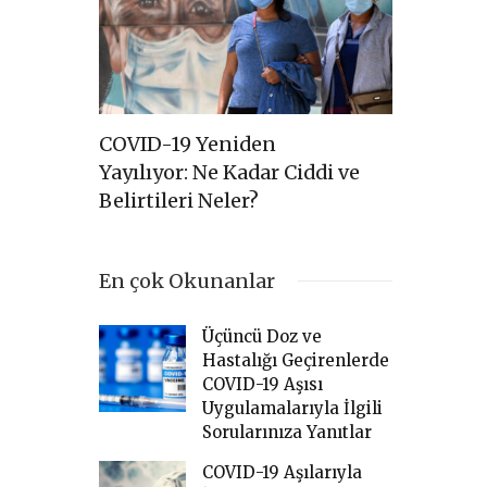
akkında
COVID-19 Yeniden
COVID-19
Yayılıyor: Ne Kadar Ciddi ve
ile İlgil
Belirtileri Neler?
Bilgi Not
En çok Okunanlar
Üçüncü Doz ve
Hastalığı Geçirenlerde
COVID-19 Aşısı
Uygulamalarıyla İlgili
Sorularınıza Yanıtlar
COVID-19 Aşılarıyla