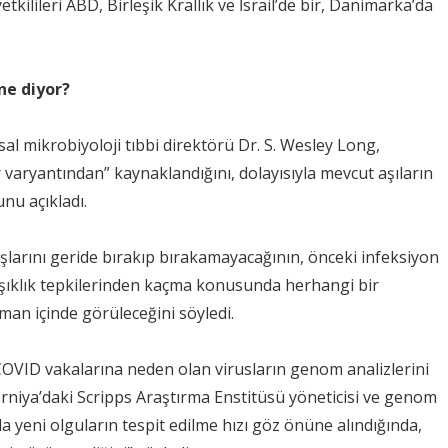
etkilileri ABD, Birleşik Krallık ve İsrail’de bir, Danimarka’da
ne diyor?
l mikrobiyoloji tıbbi direktörü Dr. S. Wesley Long,
 varyantından” kaynaklandığını, dolayısıyla mevcut aşıların
nu açıkladı.
şlarını geride bırakıp bırakamayacağının, önceki infeksiyon
ıklık tepkilerinden kaçma konusunda herhangi bir
man içinde görüleceğini söyledi.
 COVID vakalarına neden olan virusların genom analizlerini
iforniya’daki Scripps Araştırma Enstitüsü yöneticisi ve genom
a yeni olguların tespit edilme hızı göz önüne alındığında,