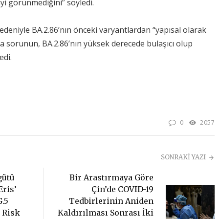
yi görünmediğini” söyledi.
edeniyle BA.2.86’nın önceki varyantlardan “yapısal olarak
na sorunun, BA.2.86’nın yüksek derecede bulaşıcı olup
edi.
0
2057
SONRAKİ YAZI
Bir Arastırmaya Göre
gütü
Çin’de COVID-19
ris’
Tedbirlerinin Aniden
G.5
Kaldırılması Sonrası İki
i Risk