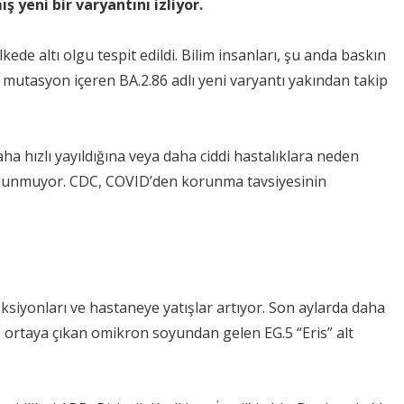
 yeni bir varyantını izliyor.
e altı olgu tespit edildi. Bilim insanları, şu anda baskın
 mutasyon içeren BA.2.86 adlı yeni varyantı yakından takip
COVID-19’un Son Durumu
COVID-19 Aşıları H
ile İlgili KLİMİK Derneği
Kamuoyunun
ha hızlı yayıldığına veya daha ciddi hastalıklara neden
Bilgi Notu
Bilgilendirilmesine
ulunmuyor. CDC, COVID’den korunma tavsiyesinin
Yönelik Açıklama
siyonları ve hastaneye yatışlar artıyor. Son aylarda daha
e ortaya çıkan omikron soyundan gelen EG.5 “Eris” alt