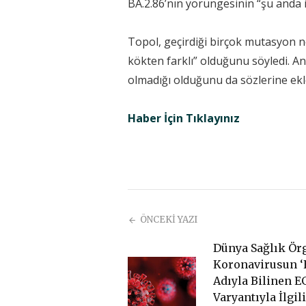
BA.2.86’nın yörüngesinin “şu anda i
Topol, geçirdiği birçok mutasyon n
kökten farklı” olduğunu söyledi. A
olmadığı olduğunu da sözlerine ekl
Haber İçin Tıklayınız
ÖNCEKİ YAZI
Dünya Sağlık Ör
Koronavirusun ‘E
Adıyla Bilinen E
Varyantıyla İlgil