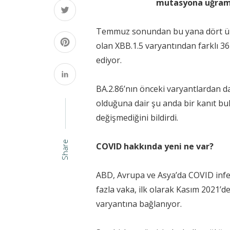
mutasyona uğramış
Temmuz sonundan bu yana dört ülked
olan XBB.1.5 varyantından farklı 36
ediyor.
BA.2.86’nın önceki varyantlardan da
olduğuna dair şu anda bir kanıt b
değişmediğini bildirdi.
Share
COVID hakkında yeni ne var?
ABD, Avrupa ve Asya’da COVID infek
fazla vaka, ilk olarak Kasım 2021’d
varyantına bağlanıyor.