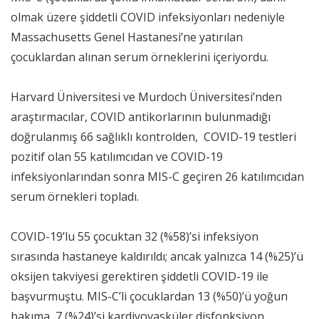
olmak üzere şiddetli COVID infeksiyonları nedeniyle
Massachusetts Genel Hastanesi’ne yatırılan
çocuklardan alınan serum örneklerini içeriyordu.
Harvard Üniversitesi ve Murdoch Üniversitesi’nden
araştırmacılar, COVID antikorlarının bulunmadığı
doğrulanmış 66 sağlıklı kontrolden, COVID-19 testleri
pozitif olan 55 katılımcıdan ve COVID-19
infeksiyonlarından sonra MIS-C geçiren 26 katılımcıdan
serum örnekleri topladı.
COVID-19’lu 55 çocuktan 32 (%58)’si infeksiyon
sırasında hastaneye kaldırıldı; ancak yalnızca 14 (%25)’ü
oksijen takviyesi gerektiren şiddetli COVID-19 ile
başvurmuştu. MIS-C’li çocuklardan 13 (%50)’ü yoğun
bakıma, 7 (%24)’si kardiyovasküler disfonksiyon