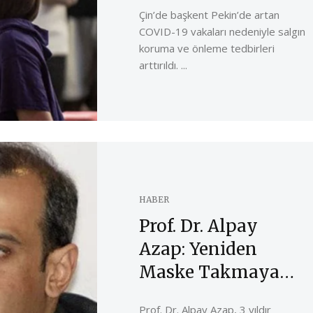
Yüze Eğitime Ara
Çin’de başkent Pekin’de artan
Verildi
COVID-19 vakaları nedeniyle salgın
koruma ve önleme tedbirleri
arttırıldı. ...
HABER
Prof. Dr. Alpay
Azap: Yeniden
Maske Takmaya
Başlamalıyız
Prof. Dr. Alpay Azap, 3 yıldır