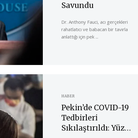
Savundu
Dr. Anthony Fauci, acı gerçekleri
rahatlatıcı ve babacan bir tavırla
anlattığı için pek ...
COVID-19’un Son Durumu
COVID-19 Aşıları H
ile İlgili KLİMİK Derneği
Kamuoyunun
HABER
Bilgi Notu
Bilgilendirilmesine
Pekin’de COVID-19
Yönelik Açıklama
Tedbirleri
Sıkılaştırıldı: Yüz