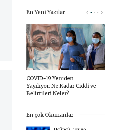
En Yeni Yazılar
akkında
COVID-19 Yeniden
COVID-19
Yayılıyor: Ne Kadar Ciddi ve
ile İlgil
Belirtileri Neler?
Bilgi Not
En çok Okunanlar
Üçüncü Doz ve