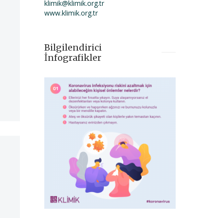
klimik@klimik.org.tr
www.klimik.org.tr
Bilgilendirici
İnfografikler