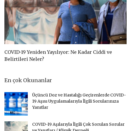
COVID-19 Yeniden Yayılıyor: Ne Kadar Ciddi ve
C
Belirtileri Neler?
D
En çok Okunanlar
Üçüncü Doz ve Hastalığı Geçirenlerde COVID-
19 Aşısı Uygulamalarıyla İlgili Sorularınıza
Yanıtlar
COVID-19 Aşılarıyla İlgili Çok Sorulan Sorular
ve Yanıtları / Klimik Derneği