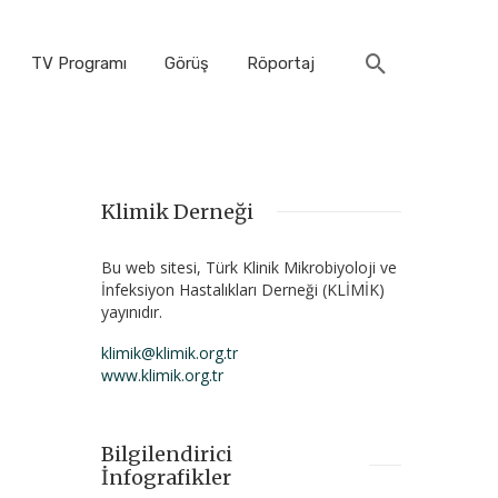
TV Programı
Görüş
Röportaj
Klimik Derneği
Bu web sitesi, Türk Klinik Mikrobiyoloji ve
İnfeksiyon Hastalıkları Derneği (KLİMİK)
yayınıdır.
klimik@klimik.org.tr
www.klimik.org.tr
Bilgilendirici
İnfografikler