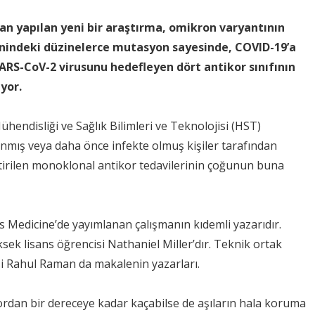
an yapılan yeni bir araştırma, omikron varyantının
nindeki düzinelerce mutasyon sayesinde, COVID-19’a
ARS-CoV-2 virusunu hedefleyen dört antikor sınıfının
yor.
COVID-19’un Son Durumu
COVID-19 Aşıları H
ile İlgili KLİMİK Derneği
Kamuoyunun
ühendisliği ve Sağlık Bilimleri ve Teknolojisi (HST)
Bilgi Notu
Bilgilendirilmesine
nmış veya daha önce infekte olmuş kişiler tarafından
Yönelik Açıklama
iştirilen monoklonal antikor tedavilerinin çoğunun buna
s Medicine’de yayımlanan çalışmanın kıdemli yazarıdır.
ek lisans öğrencisi Nathaniel Miller’dır. Teknik ortak
i Rahul Raman da makalenin yazarları.
rdan bir dereceye kadar kaçabilse de aşıların hala koruma