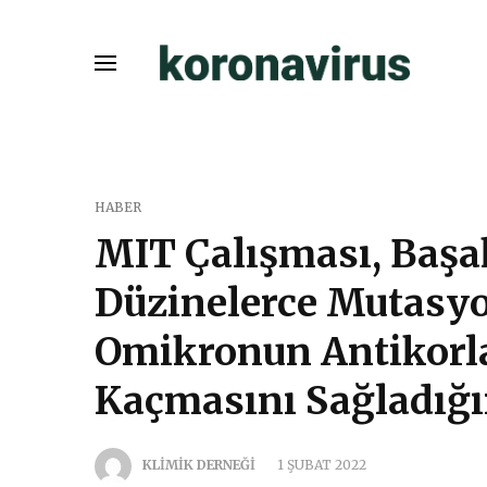
HABER
MIT Çalışması, Başa
Düzinelerce Mutasy
Omikronun Antikorl
Kaçmasını Sağladığı
KLİMİK DERNEĞİ
1 ŞUBAT 2022