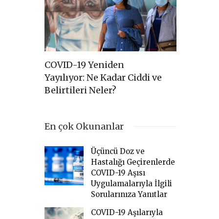
akkında
COVID-19 Yeniden
COVID-19
Yayılıyor: Ne Kadar Ciddi ve
ile İlgil
Belirtileri Neler?
Bilgi Not
En çok Okunanlar
Üçüncü Doz ve
Hastalığı Geçirenlerde
COVID-19 Aşısı
Uygulamalarıyla İlgili
Sorularınıza Yanıtlar
COVID-19 Aşılarıyla