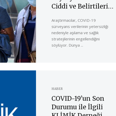
Ciddi ve Belirtileri
Neler?
Araştırmacılar, COVID-19
sürveyans verilerinin yetersizliği
nedeniyle aşılama ve sağlık
stratejilerinin engellendiğini
söylüyor. Dünya ...
HABER
COVID-19’un Son
Durumu ile İlgili
KLİMİK Derneği