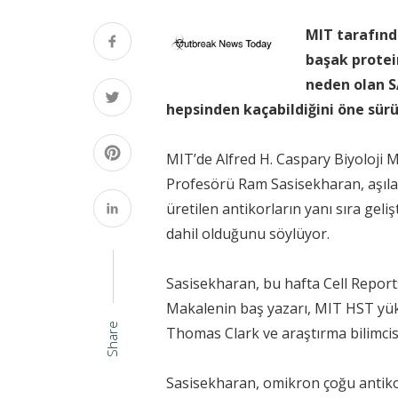
MIT tarafınd
başak protei
neden olan S
hepsinden kaçabildiğini öne sürü
MIT’de Alfred H. Caspary Biyoloji M
Profesörü Ram Sasisekharan, aşıla
üretilen antikorların yanı sıra gel
dahil olduğunu söylüyor.
Sasisekharan, bu hafta Cell Report
Makalenin baş yazarı, MIT HST yüks
Share
Thomas Clark ve araştırma bilimcis
Sasisekharan, omikron çoğu antiko