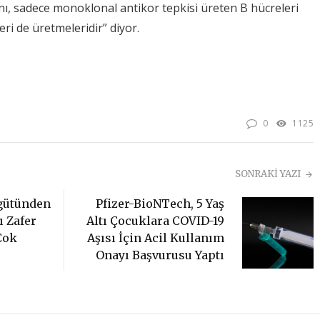
yanı, sadece monoklonal antikor tepkisi üreten B hücreleri
ri de üretmeleridir” diyor.
0
1125
SONRAKİ YAZI
Pfizer-BioNTech, 5 Yaş
gütünden
Altı Çocuklara COVID-19
ı Zafer
Aşısı İçin Acil Kullanım
Çok
Onayı Başvurusu Yaptı