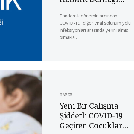
Bilgi Notu
Pandemik dönemin ardından
COVID-19, diğer viral solunum yolu
infeksiyonları arasında yerini almış
olmakla ...
HABER
Yeni Bir Çalışma
Şiddetli COVID-19
Geçiren Çocuklarda