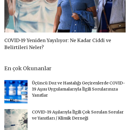
COVID-19 Yeniden Yayılıyor: Ne Kadar Ciddi ve
C
Belirtileri Neler?
D
En çok Okunanlar
Üçüncü Doz ve Hastalığı Geçirenlerde COVID-
19 Aşısı Uygulamalarıyla İlgili Sorularınıza
Yanıtlar
COVID-19 Aşılarıyla İlgili Çok Sorulan Sorular
ve Yanıtları / Klimik Derneği