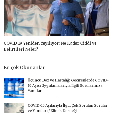
COVID-19 Yeniden Yayılıyor: Ne Kadar Ciddi ve
C
Belirtileri Neler?
D
En çok Okunanlar
Üçüncü Doz ve Hastalığı Geçirenlerde COVID-
19 Aşısı Uygulamalarıyla İlgili Sorularınıza
Yanıtlar
COVID-19 Aşılarıyla İlgili Çok Sorulan Sorular
ve Yanıtları / Klimik Derneği